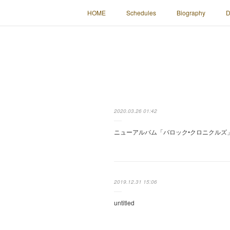
HOME
Schedules
Biography
D
2020.03.26 01:42
ニューアルバム「バロック•クロニクルズ」は
2019.12.31 15:06
untitled