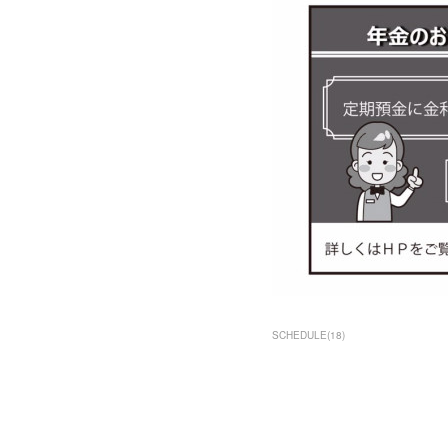
SCHEDULE
(
18
)