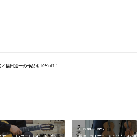
間限定／福田進一の作品を10%off！
2019.08.02 10:39
るサロンコンサートです。（80名限
岡崎・ライナー・キュッヒル＆福