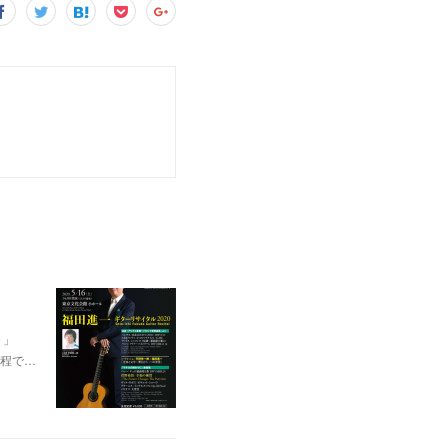
０」
程で…