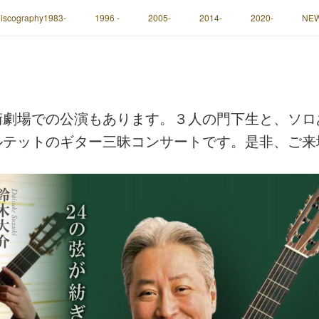
iscography1983-
1996 -
2005-
2014-
2020-
NE
術劇場での公演もあります。３人の門下生と、ソロ
ルテットのギター三昧コンサートです。是非、ご来