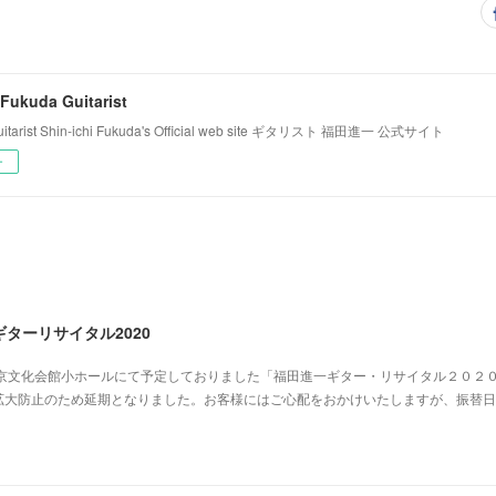
 Fukuda Guitarist
Guitarist Shin-ichi Fukuda's Official web site ギタリスト 福田進一 公式サイト
ー
ターリサイタル2020
東京文化会館小ホールにて予定しておりました「福田進一ギター・リサイタル２０２
拡大防止のため延期となりました。お客様にはご心配をおかけいたしますが、振替日